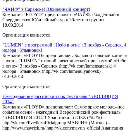
"ЧАЙФ" в Саранске! Юбилейный концерт!
Компания "FLOYD" представляет: «ЧАЙФ. Рождённый в
Свердловске» Юбилейный тур к 30-летию группы.
18.09.2014
Организация концертов
"LUMEN" с программой "Небо в огне": 3 ноября - Саранск, 4
ноября - Ульяновск!
Компания «FLOYD» представляет: Большой сольный концерт
группы "LUMEN" с новой электрической программой «Небо
в огне»! 3 ноября - Саранск (http://vk.com/lumensaransk) 4
ноября - Ульяновск (http://vk.com/lumenulyanovsk)
01.09.2014
Организация концертов
Ежегодный всероссийский рок-фестиваль "ЭВОЛЮЦИЯ
2014"
Компания «FLOYD» представляет: Самое яркое молодежное
событие осени - ежегодный Всероссийский рок-фестиваль
"ЭВОЛЮЦИЯ 2014"! Участники: 5 DIEZ (#####) -
http://vk.com/fivediezofficialgroup МАВРИН (Москва) -
http://www.mavrick.ru/ http://vk.com/mavrin_official Адаптация