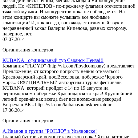
воссоединялись группы, менялась мода и мироощущение
людей. Но «КИПЕЛОВ» по-прежнему флагман отечественной
тяжелой музыки. И конкурентов пока не наблюдается. На
этом концерте вы сможете услышать все любимые
композиции! И, как всегда, вас ожидает отличный звук и
несравненный вокал Валерия Кипелова, равных которому,
наверное, нет.
07.07.2014
Организация концертов
KUBANA - официальный тур Саранск-Пенза!!!
Компания "FLOYD" (http://vk.com/floydcompany) представляет:
Предложение, от которого попросту нельзя отказаться!
Краснодарский край, пос.Веселовка, побережье Черного
моря... ОФИЦИАЛЬНЫЙ автобусный тур на фестиваль
KUBANA, который пройдет с 14 по 19 августа на
черноморском побережье Краснодарского края! Крупнейший
летний open-air как всегда бьет все возможные рекорды!
Встреча в ВК - https://vk.com/kubanasaranskpenzatour
17.06.2014
Организация концертов
А.Иванов и группа "РОНДО" в Ульяновске!
Главный бунтарь и романтик русского рока! Хиты, которые