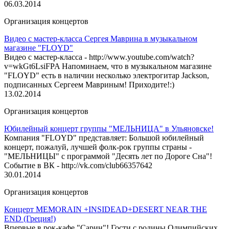
06.03.2014
Организация концертов
Видео с мастер-класса Сергея Маврина в музыкальном
магазине "FLOYD"
Видео с мастер-класса - http://www.youtube.com/watch?
v=wkGt6LsiFPA Напоминаем, что в музыкальном магазине
"FLOYD" есть в наличии несколько электрогитар Jackson,
подписанных Сергеем Мавриным! Приходите!:)
13.02.2014
Организация концертов
Юбилейный концерт группы "МЕЛЬНИЦА" в Ульяновске!
Компания "FLOYD" представляет: Большой юбилейный
концерт, пожалуй, лучшей фолк-рок группы страны -
"МЕЛЬНИЦЫ" с программой "Десять лет по Дороге Сна"!
Событие в ВК - http://vk.com/club66357642
30.01.2014
Организация концертов
Концерт MEMORAIN +INSIDEAD+DESERT NEAR THE
END (Греция!)
Впервые в рок-кафе "Сарин"! Гости с родины Олимпийских