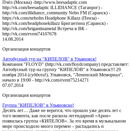
Пчёл (Москва) -http://www.beesadaptic.com
http://vk.com/beesadaptic ILLIDIANCE (Таганрог) -
http://vk.com/illidiance_community Nebo FM (Саранск) -
https://vk.com/nebofm Headphone Killazz (Пенза) -
http://vk.com/headphonekillazz Бригантина (Саранск) -
http://vk.com/brigantinametal Встреча в ВК -
http://vk.com/event74107678
14.08.2014
Организация концертов
Автобусный тур на "КИПЕЛОВ" в Ульяновск!
Компания "FLOYD" (http://vk.com/floydcompany) представляет:
Автобусный тур на группу "КИПЕЛОВ" в Ульяновск!!! 29
ноября 2014 (суббота!), Ульяновск, "Ленинский Мемориал",
начало в 19:00 - http://vk.com/event75214271
07.07.2014
Организация концертов
Группа "КИПЕЛОВ" в Ульяновске!
Десять лет… Даже не верится, что прошло уже десять лет с
того момента, как после раскола легендарной «Арии»
появилась группа «КИПЕЛОВ». За это время в музыкальном
мире происходило много перемен – распадались и