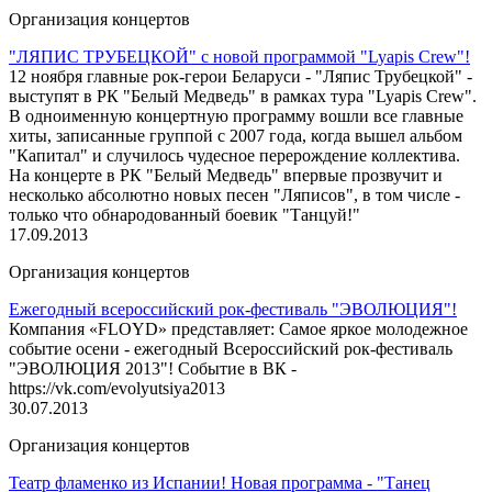
Организация концертов
"ЛЯПИС ТРУБЕЦКОЙ" с новой программой "Lyapis Crew"!
12 ноября главные рок-герои Беларуси - "Ляпис Трубецкой" -
выступят в РК "Белый Медведь" в рамках тура "Lyapis Crew".
В одноименную концертную программу вошли все главные
хиты, записанные группой с 2007 года, когда вышел альбом
"Капитал" и случилось чудесное перерождение коллектива.
На концерте в РК "Белый Медведь" впервые прозвучит и
несколько абсолютно новых песен "Ляписов", в том числе -
только что обнародованный боевик "Танцуй!"
17.09.2013
Организация концертов
Ежегодный всероссийский рок-фестиваль "ЭВОЛЮЦИЯ"!
Компания «FLOYD» представляет: Самое яркое молодежное
событие осени - ежегодный Всероссийский рок-фестиваль
"ЭВОЛЮЦИЯ 2013"! Событие в ВК -
https://vk.com/evolyutsiya2013
30.07.2013
Организация концертов
Театр фламенко из Испании! Новая программа - "Танец