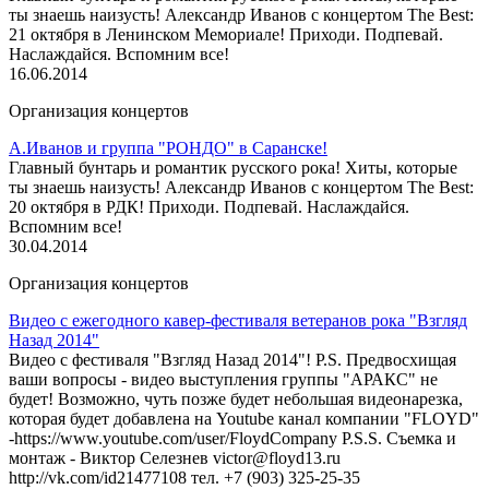
ты знаешь наизусть! Александр Иванов с концертом The Best:
21 октября в Ленинском Мемориале! Приходи. Подпевай.
Наслаждайся. Вспомним все!
16.06.2014
Организация концертов
А.Иванов и группа "РОНДО" в Саранске!
Главный бунтарь и романтик русского рока! Хиты, которые
ты знаешь наизусть! Александр Иванов с концертом The Best:
20 октября в РДК! Приходи. Подпевай. Наслаждайся.
Вспомним все!
30.04.2014
Организация концертов
Видео с ежегодного кавер-фестиваля ветеранов рока "Взгляд
Назад 2014"
Видео с фестиваля "Взгляд Назад 2014"! P.S. Предвосхищая
ваши вопросы - видео выступления группы "АРАКС" не
будет! Возможно, чуть позже будет небольшая видеонарезка,
которая будет добавлена на Youtube канал компании "FLOYD"
-https://www.youtube.com/user/FloydCompany P.S.S. Съемка и
монтаж - Виктор Селезнев victor@floyd13.ru
http://vk.com/id21477108 тел. +7 (903) 325-25-35