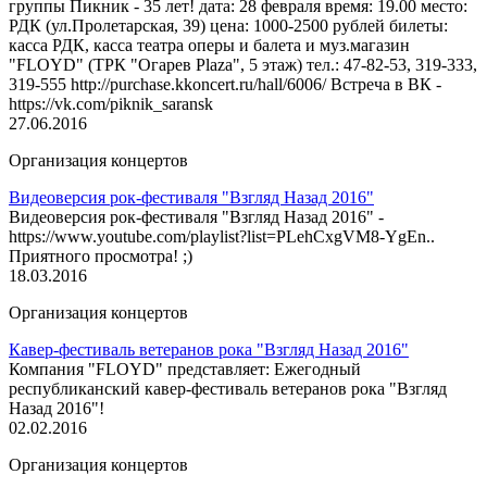
группы Пикник - 35 лет! дата: 28 февраля время: 19.00 место:
РДК (ул.Пролетарская, 39) цена: 1000-2500 рублей билеты:
касса РДК, касса театра оперы и балета и муз.магазин
"FLOYD" (ТРК "Огарев Plaza", 5 этаж) тел.: 47-82-53, 319-333,
319-555 http://purchase.kkoncert.ru/hall/6006/ Встреча в ВК -
https://vk.com/piknik_saransk
27.06.2016
Организация концертов
Видеоверсия рок-фестиваля "Взгляд Назад 2016"
Видеоверсия рок-фестиваля "Взгляд Назад 2016" -
https://www.youtube.com/playlist?list=PLehCxgVM8-YgEn..
Приятного просмотра! ;)
18.03.2016
Организация концертов
Кавер-фестиваль ветеранов рока "Взгляд Назад 2016"
Компания "FLOYD" представляет: Ежегодный
республиканский кавер-фестиваль ветеранов рока "Взгляд
Назад 2016"!
02.02.2016
Организация концертов