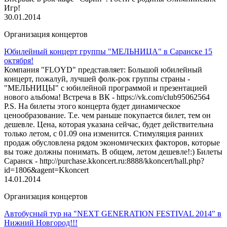
Игр!
30.01.2014
Организация концертов
Юбилейный концерт группы "МЕЛЬНИЦА" в Саранске 15
октября!
Компания "FLOYD" представляет: Большой юбилейный
концерт, пожалуй, лучшей фолк-рок группы страны -
"МЕЛЬНИЦЫ" с юбилейной программой и презентацией
нового альбома! Встреча в ВК - https://vk.com/club95062564
P.S. На билеты этого концерта будет динамическое
ценообразование. Т.е. чем раньше покупается билет, тем он
дешевле. Цена, которая указана сейчас, будет действительна
только летом, с 01.09 она изменится. Стимуляция ранних
продаж обусловлена рядом экономических факторов, которые
вы тоже должны понимать. В общем, летом дешевле!:) Билеты
Саранск - http://purchase.kkoncert.ru:8888/kkoncert/hall.php?
id=1806&agent=Kkoncert
14.01.2014
Организация концертов
Автобусный тур на "NEXT GENERATION FESTIVAL 2014" в
Нижний Новгород!!!