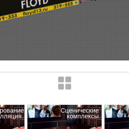
рование
Cценические
алляция
комплексы