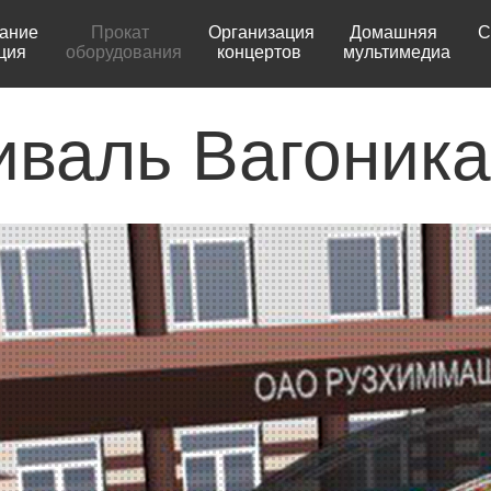
ание
Прокат
Организация
Домашняя
С
ция
оборудования
концертов
мультимедиа
иваль Вагоника